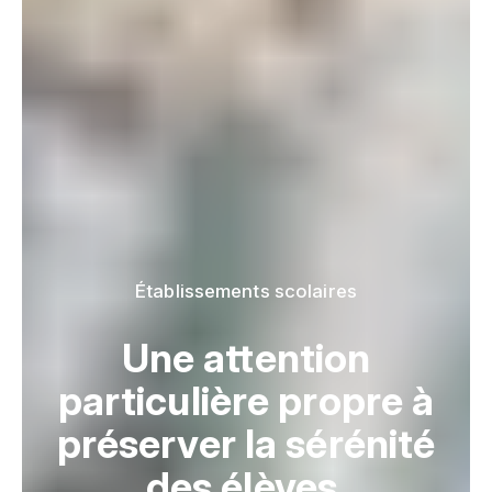
Établissements scolaires
Une attention
particulière propre à
préserver la sérénité
des élèves.